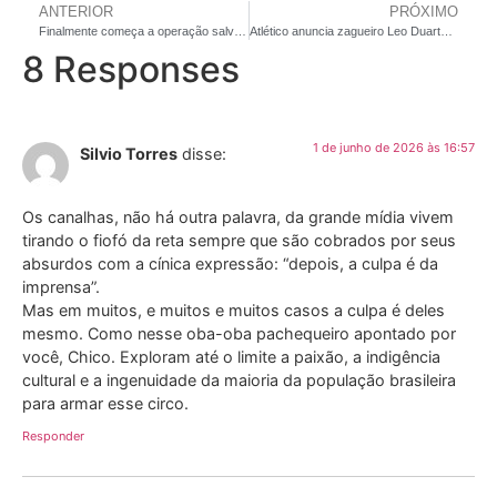
ANTERIOR
PRÓXIMO
Finalmente começa a operação salvação no América, hoje: novo técnico assume e diretoria mostra a cara em coletiva
Atlético anuncia zagueiro Leo Duarte, uma aposta, de bom histórico
8 Responses
1 de junho de 2026 às 16:57
Silvio Torres
disse:
Os canalhas, não há outra palavra, da grande mídia vivem
tirando o fiofó da reta sempre que são cobrados por seus
absurdos com a cínica expressão: “depois, a culpa é da
imprensa”.
Mas em muitos, e muitos e muitos casos a culpa é deles
mesmo. Como nesse oba-oba pachequeiro apontado por
você, Chico. Exploram até o limite a paixão, a indigência
cultural e a ingenuidade da maioria da população brasileira
para armar esse circo.
Responder