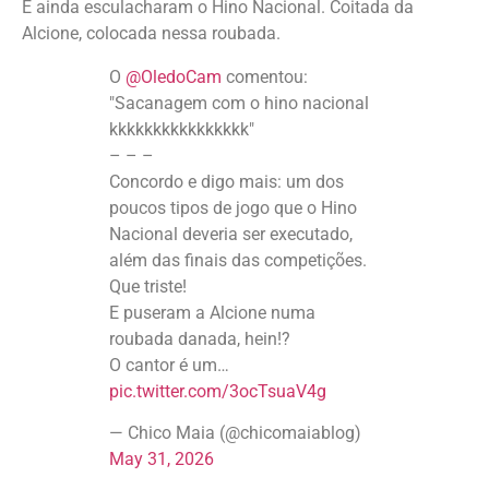
E ainda esculacharam o Hino Nacional. Coitada da
Alcione, colocada nessa roubada.
O
@OledoCam
comentou:
"Sacanagem com o hino nacional
kkkkkkkkkkkkkkkk"
– – –
Concordo e digo mais: um dos
poucos tipos de jogo que o Hino
Nacional deveria ser executado,
além das finais das competições.
Que triste!
E puseram a Alcione numa
roubada danada, hein!?
O cantor é um…
pic.twitter.com/3ocTsuaV4g
— Chico Maia (@chicomaiablog)
May 31, 2026