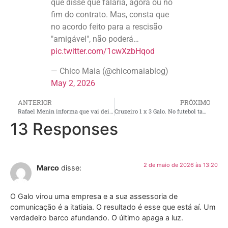
que disse que falaria, agora ou no
fim do contrato. Mas, consta que
no acordo feito para a rescisão
"amigável", não poderá…
pic.twitter.com/1cwXzbHqod
— Chico Maia (@chicomaiablog)
May 2, 2026
ANTERIOR
PRÓXIMO
Rafael Menin informa que vai deixar o dia a dia do Atlético. Rubens também se pronuncia. Consequências
Cruzeiro 1 x 3 Galo. No futebol também vale a máxima do Tim Maia: tudo é tudo e nada é nada! Ou: clássico é clássico, e vice-versa!
13 Responses
2 de maio de 2026 às 13:20
Marco
disse:
O Galo virou uma empresa e a sua assessoria de
comunicação é a itatiaia. O resultado é esse que está aí. Um
verdadeiro barco afundando. O último apaga a luz.