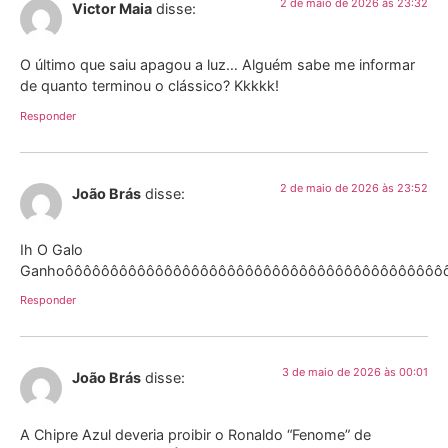
2 de maio de 2026 às 23:32
Victor Maia
disse:
O último que saiu apagou a luz… Alguém sabe me informar
de quanto terminou o clássico? Kkkkk!
Responder
2 de maio de 2026 às 23:52
João Brás
disse:
Ih O Galo
Ganhoôôôôôôôôôôôôôôôôôôôôôôôôôôôôôôôôôôôôôôôôôôôô
Responder
3 de maio de 2026 às 00:01
João Brás
disse:
A Chipre Azul deveria proibir o Ronaldo “Fenome” de