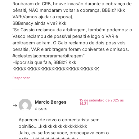
Roubaram do CRB, houve invasão durante a cobrança de
pênalti, NÃO mandaram voltar a cobrança, BBBlz? Kkk
VAR(Vamos ajudar a raposa),
BBBenecy ainda vive? Kkk
“Se Cássio reclamou da arbitragem, também podemos: o
Vasco reclamou de possível penalti e logo o VAR e
arbitragem agiram. O Galo reclamou de dois possíveis
penaltis, VAR e arbitragem foram coniventes e omissos.
#celestesjacompraramarbitragem”
Hipocrisia que fala, BBBlz? Kkk
KKKKKKKKKKKKKKKKKKKKKKKKKKKKKKK
Responder
15 de setembro de 2025 às
Marcio Borges
14:21
disse:
Apareceu de novo o comentarista sem
opinião…..kkkkkkkkkkkkkkkkkkk
Jairo, eu se fosse voce, preocupava com o