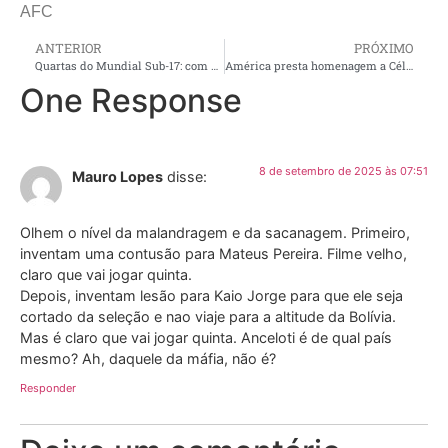
AFC
ANTERIOR
PRÓXIMO
Quartas do Mundial Sub-17: com a derrota consumada, River Plate apela e tem três expulsos contra o Real Madri
América presta homenagem a Célio Balona no jogo contra o Operário/PR
One Response
8 de setembro de 2025 às 07:51
Mauro Lopes
disse:
Olhem o nível da malandragem e da sacanagem. Primeiro,
inventam uma contusão para Mateus Pereira. Filme velho,
claro que vai jogar quinta.
Depois, inventam lesão para Kaio Jorge para que ele seja
cortado da seleção e nao viaje para a altitude da Bolívia.
Mas é claro que vai jogar quinta. Anceloti é de qual país
mesmo? Ah, daquele da máfia, não é?
Responder