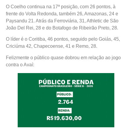
O Coelho continua na 17ª posição, com 26 pontos, à
frente do Volta Redonda, também 26, Amazonas, 24 e
Paysandu 21. Atrás da Ferroviária, 31, Athletic de São
João Del Rei, 28 e do Botafogo de Ribeirão Preto, 28.
O líder é o Coritiba, 46 pontos, seguido pelo Goiás, 45,
Criciúma 42, Chapecoense, 41 e Remo, 28.
Felizmente o público quase dobrou em relação ao jogo
contra o Avaí: