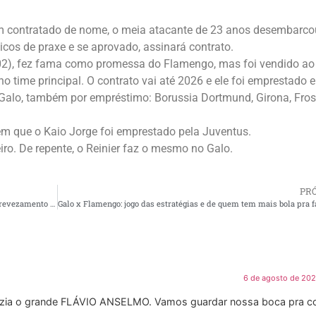
 contratado de nome, o meia atacante de 23 anos desembarc
icos de praxe e se aprovado, assinará contrato.
2002), fez fama como promessa do Flamengo, mas foi vendido ao
 time principal. O contrato vai até 2026 e ele foi emprestado e
 Galo, também por empréstimo: Borussia Dortmund, Girona, Fros
m que o Kaio Jorge foi emprestado pela Juventus.
ro. De repente, o Reinier faz o mesmo no Galo.
PR
Os árbitros e os clubes “queridinhos”, e as coincidências no revezamento das escalas
6 de agosto de 202
dizia o grande FLÁVIO ANSELMO. Vamos guardar nossa boca pra 