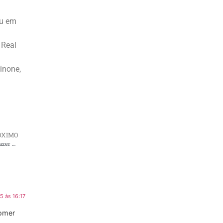
ou em
 Real
inone,
ÓXIMO
Galo x Flamengo: jogo das estratégias e de quem tem mais bola pra fazer diferença
5 às 16:17
comer