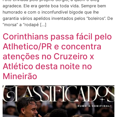
agradece. Ele era gente boa toda vida. Sempre bem
humorado e com o inconfundível bigode que lhe
garantia vários apelidos inventados pelos “boleiros”. De
“morsa” a “rodapé […]
Corinthians passa fácil pelo
Atlhetico/PR e concentra
atenções no Cruzeiro x
Atlético desta noite no
Mineirão